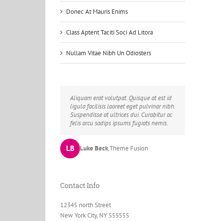
Donec At Mauris Enims
Class Aptent Taciti Soci Ad Litora
Nullam Vitae Nibh Un Odiosters
Neque porro quisquam est, qui dolorem
Aliquam erat volutpat. Quisque at est id
ipsum quia dolor sit amet, consec tetur,
ligula facilisis laoreet eget pulvinar nibh.
adipisci velit, sed quia non numquam
Suspendisse at ultrices dui. Curabitur ac
eius modi tempora voluptas amets unser.
felis arcu sadips ipsums fugiats nemis.
LB
JD
John Doe
Luke Beck
,
My Company
,
Theme Fusion
Contact Info
12345 north Street
New York City, NY 555555