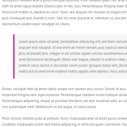
Vestibulum sodales ante a purus volutpat euismod. Proin sodales quam nec ante s
nibh sit amet ligula blandit ullamcorper in nec risus. Pellentesque fringilla diam 
rhoncus et mattis ut, dapibus eu nunc. Nunc sed aliquet nisi. Nullam ut magna non
quis consequat quis, blandit a nunc. Sed orci erat, placerat ac interdum ut, suscipit
elementum ullamcorper volutpat vel libero.
Lorem ipsum dolor sit amet, consectetuer adipiscing elit, sed diam nonu
aliquam erat volutpat. Ut wisi enim ad minim veniam, quis nostrud exercit
felis, at blandit felis. Integer in est ultrices sapien ultrices condimentum
amet fermentum leo feugiat. Donec erat magna, lobortis in pretium vitae,
pretium lacus lacinia in accumsan lorem auctor. Quisque massa sem, faucibus
mattis elit sit amet enim eleifend mattis sagittis ante dapibus. Nunc erat d
Donec volutpat nibh sit amet libero ornare non laoreet arcu luctus. Donec id arcu
imperdiet fringilla sem eget euismod. Pellentesque habitant morbi tristique senec
Pellentesque adipiscing, neque ut pulvinar tincidunt, est sem euismod odio, eu ulla
non scelerisque nibh. Vestibulum ut est augue, in varius purus.
Proin dictum lobortis justo at pretium. Nunc malesuada ante sit amet purus ornare
Curabitur malesuada lorem sed metus adipiscing in vehicula quam commodo. Sed