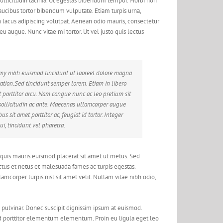
ollicitudin lacinia. Ut egestas bibendum tempor. Morbi non
faucibus tortor bibendum vulputate. Etiam turpis urna,
 lacus adipiscing volutpat. Aenean odio mauris, consectetur
 eu augue. Nunc vitae mi tortor. Ut vel justo quis lectus
mmy nibh euismod tincidunt ut laoreet dolore magna
ation.Sed tincidunt semper lorem. Etiam in libero
 at porttitor arcu. Nam congue nunc ac leo pretium sit
 sollicitudin ac ante. Maecenas ullamcorper augue
 sit amet porttitor ac, feugiat id tortor. Integer
ui, tincidunt vel pharetra.
 quis mauris euismod placerat sit amet ut metus. Sed
tus et netus et malesuada fames ac turpis egestas.
mcorper turpis nisl sit amet velit. Nullam vitae nibh odio,
 pulvinar. Donec suscipit dignissim ipsum at euismod.
 porttitor elementum elementum. Proin eu ligula eget leo