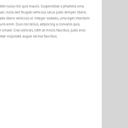
et nulla nisl quis mauris. Suspendisse a pharetra urna.
n, nulla sed feugiat vehicula, lacus justo semper libero,
uada libero vehicula ut. Integer sodales, urna eget interdum
is enim. Duis nisi tellus, adipiscing a convallis quis,
 ornare. Cras ultricies, nibh at mollis faucibus, justo eros
vitae vulputate augue lacinia faucibus.