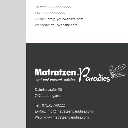
Telefon:
555-555-5555
Fax:
555-555-5555
E-Mail:
info@yourwebsite.com
Webseite:
Yourwebsite.com
Daimlerstraße 50
74211 Leingarten
Tel.: 07131 740222
E-Mail: info@matratzenparadies.com
Web: www.matratzenparadies.com