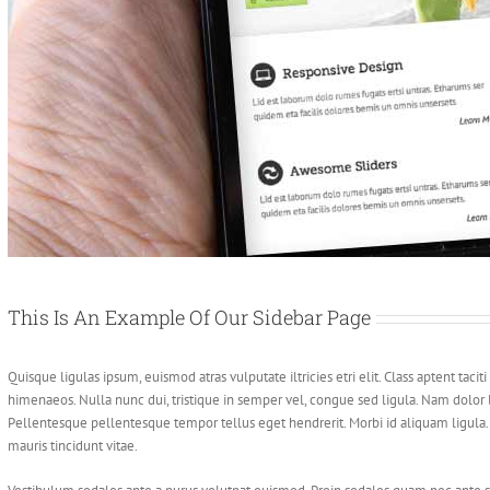
This Is An Example Of Our Sidebar Page
Quisque ligulas ipsum, euismod atras vulputate iltricies etri elit. Class aptent taci
himenaeos. Nulla nunc dui, tristique in semper vel, congue sed ligula. Nam dolor lig
Pellentesque pellentesque tempor tellus eget hendrerit. Morbi id aliquam ligula.
mauris tincidunt vitae.