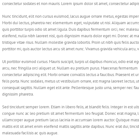
consectetur sodales et non mauris. Lorem ipsum dolor sit amet, consectetur adipisc
Nunc tincidunt, elit non cursus euismod, lacus augue ornare metus, egestas imperdi
Morbi dui lectus, pharetra nec elementum eget, vulputate ut nisi. Aliquam accumsa
quis porttitor turpis odio sit amet ligula. Duis dapibus fermentum orci, nec males
eleifend, nulla nibh laoreet nisl, quis dignissim mauris dolor eget mi. Donec at maur
tristique vitae risus. Nullam molestie gravida lobortis. Proin ut nibh quis felis auctor
porttitor mi, quis auctor lectus arcu sit amet nunc. Vivamus gravida vehicula arcu, 
Ut porttitor euismod cursus. Mauris suscipit, turpis ut dapibus rhoncus, odio erat ege
arcu, nec fringilla orci aliquet ut. Nullam eu pretium purus. Maecenas fermentum
consectetur adipiscing elit. Morbi ornare convallis lectus a faucibus. Praesent et u
felis porta. Nunc sodales, metus ut vestibulum ornare, est magna laoreet lectus, ut
consequat sagittis. Nullam eget elit ante. Pellentesque justo urna, semper nec fa
dignissim pharetra.
Sed tincidunt semper lorem. Etiam in libero felis, at blandit felis. Integer in est 
congue nunc ac leo pretium sit amet fermentum leo feugiat. Donec erat magna, lob
ullamcorper augue pretium lacus lacinia in accumsan lorem auctor. Quisque massa se
mattis elit sit amet enim eleifend mattis sagittis ante dapibus. Nunc erat dui, tinc
malesuada facilisis ac quis augue.