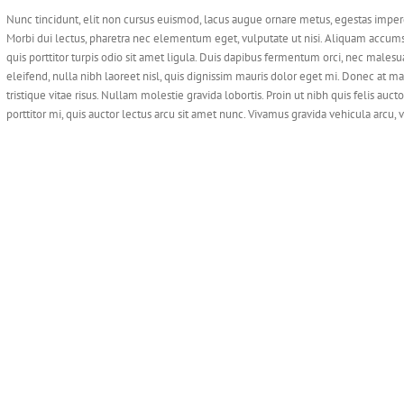
Nunc tincidunt, elit non cursus euismod, lacus augue ornare metus, egestas imperdi
Morbi dui lectus, pharetra nec elementum eget, vulputate ut nisi. Aliquam accumsa
quis porttitor turpis odio sit amet ligula. Duis dapibus fermentum orci, nec males
eleifend, nulla nibh laoreet nisl, quis dignissim mauris dolor eget mi. Donec at maur
tristique vitae risus. Nullam molestie gravida lobortis. Proin ut nibh quis felis auctor
porttitor mi, quis auctor lectus arcu sit amet nunc. Vivamus gravida vehicula arcu, 