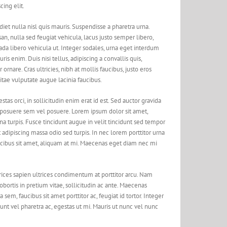
ing elit.
et nulla nisl quis mauris. Suspendisse a pharetra urna.
n, nulla sed feugiat vehicula, lacus justo semper libero,
uada libero vehicula ut. Integer sodales, urna eget interdum
is enim. Duis nisi tellus, adipiscing a convallis quis,
 ornare. Cras ultricies, nibh at mollis faucibus, justo eros
vitae vulputate augue lacinia faucibus.
stas orci, in sollicitudin enim erat id est. Sed auctor gravida
 posuere sem vel posuere. Lorem ipsum dolor sit amet,
rna turpis. Fusce tincidunt augue in velit tincidunt sed tempor
 adipiscing massa odio sed turpis. In nec lorem porttitor urna
ucibus sit amet, aliquam at mi. Maecenas eget diam nec mi
ultrices sapien ultrices condimentum at porttitor arcu. Nam
ortis in pretium vitae, sollicitudin ac ante. Maecenas
m, faucibus sit amet porttitor ac, feugiat id tortor. Integer
idunt vel pharetra ac, egestas ut mi. Mauris ut nunc vel nunc