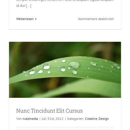
id dui [...]
für
Weiterlesen
Kommentare deaktiviert
Proin
Sodales
Quam
Nec
Sollicit
Nunc Tincidunt Elit Cursus
Von
nutzmedia
|
Juli 31st, 2012
|
Kategorien:
Creative
,
Design