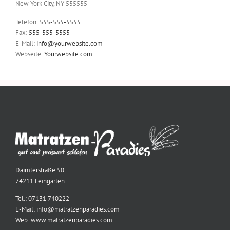
New York City, NY 555555
Telefon:
555-555-5555
Fax:
555-555-5555
E-Mail:
info@yourwebsite.com
Webseite:
Yourwebsite.com
Daimlerstraße 50
74211 Leingarten
Tel.: 07131 740222
E-Mail: info@matratzenparadies.com
Web: www.matratzenparadies.com