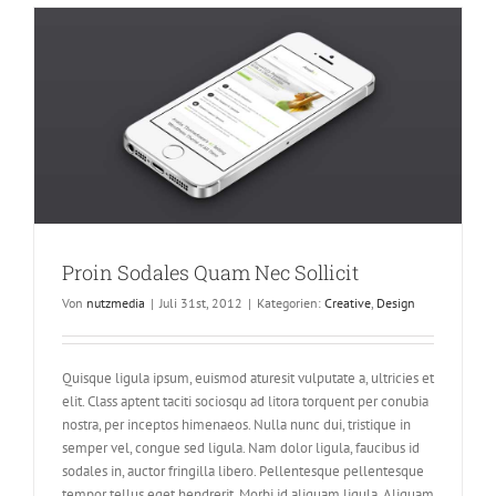
Un
Odiosters
Proin Sodales Quam Nec Sollicit
Von
nutzmedia
|
Juli 31st, 2012
|
Kategorien:
Creative
,
Design
Quisque ligula ipsum, euismod aturesit vulputate a, ultricies et
elit. Class aptent taciti sociosqu ad litora torquent per conubia
nostra, per inceptos himenaeos. Nulla nunc dui, tristique in
semper vel, congue sed ligula. Nam dolor ligula, faucibus id
sodales in, auctor fringilla libero. Pellentesque pellentesque
tempor tellus eget hendrerit. Morbi id aliquam ligula. Aliquam