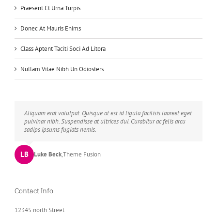
Praesent Et Urna Turpis
Donec At Mauris Enims
Class Aptent Taciti Soci Ad Litora
Nullam Vitae Nibh Un Odiosters
Neque porro quisquam est, qui dolorem ipsum quia dolor sit amet,
Aliquam erat volutpat. Quisque at est id ligula facilisis laoreet eget
consec tetur, adipisci velit, sed quia non numquam eius modi
pulvinar nibh. Suspendisse at ultrices dui. Curabitur ac felis arcu
tempora voluptas amets unser.
sadips ipsums fugiats nemis.
LB
JD
John Doe
Luke Beck
,
My Company
,
Theme Fusion
Contact Info
12345 north Street