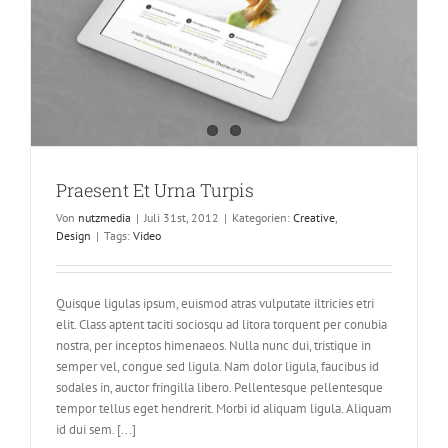
Praesent Et Urna Turpis
Von
nutzmedia
|
Juli 31st, 2012
|
Kategorien:
Creative
,
Design
|
Tags:
Video
Quisque ligulas ipsum, euismod atras vulputate iltricies etri
elit. Class aptent taciti sociosqu ad litora torquent per conubia
nostra, per inceptos himenaeos. Nulla nunc dui, tristique in
semper vel, congue sed ligula. Nam dolor ligula, faucibus id
sodales in, auctor fringilla libero. Pellentesque pellentesque
tempor tellus eget hendrerit. Morbi id aliquam ligula. Aliquam
id dui sem. [...]