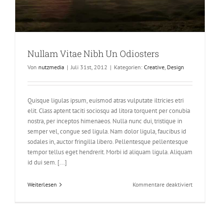
Nullam Vitae Nibh Un Odiosters
Von
nutzmedia
|
Juli 31st, 2012
|
Kategorien:
Creative
,
Design
Quisque ligulas ipsum, euismod atras vulputate iltricies etri
elit. Class aptent taciti sociosqu ad litora torquent per conubia
nostra, per inceptos himenaeos. Nulla nunc dui, tristique in
semper vel, congue sed ligula. Nam dolor ligula, faucibus id
sodales in, auctor fringilla libero. Pellentesque pellentesque
tempor tellus eget hendrerit. Morbi id aliquam ligula. Aliquam
id dui sem. [...]
für
Weiterlesen
Kommentare deaktiviert
Nullam
Vitae
Nibh