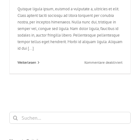
Quisque ligula ipsum, euismod a vulputate a, ultricies et elit.
Class aptent taciti sociosqu ad litora torquent per conubia
nostra, per inceptos himenaeos. Nulla nunc dui, tristique in
semper vel, congue sed ligula. Nam dolor ligula, faucibus id
sodales in, auctor fringilla libero. Pellentesque pellentesque
tempor tellus eget hendrerit. Morbi id aliquam ligula. Aliquam
id dui [...]
für
Weiterlesen
Kommentare deaktiviert
Nunc
Tincidunt
Elit
Cursus
Suche
nach: