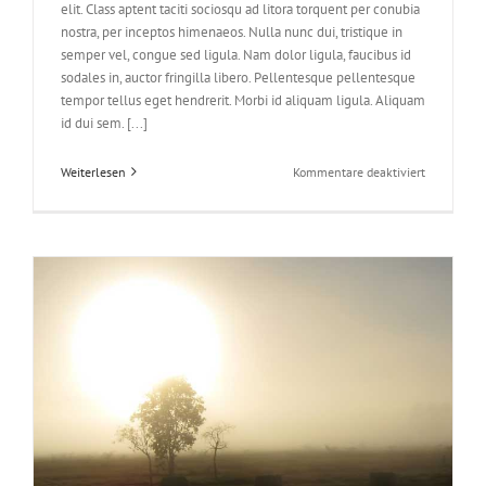
elit. Class aptent taciti sociosqu ad litora torquent per conubia
nostra, per inceptos himenaeos. Nulla nunc dui, tristique in
semper vel, congue sed ligula. Nam dolor ligula, faucibus id
sodales in, auctor fringilla libero. Pellentesque pellentesque
tempor tellus eget hendrerit. Morbi id aliquam ligula. Aliquam
id dui sem. [...]
für
Weiterlesen
Kommentare deaktiviert
Class
Aptent
Taciti
Soci
Ad
Litora