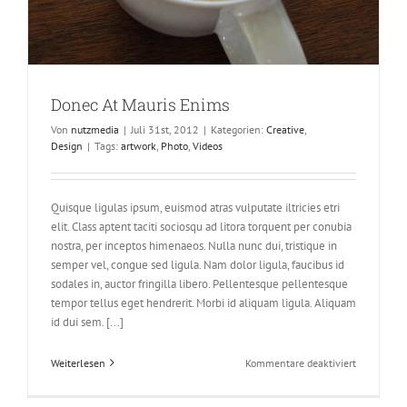
Donec At Mauris Enims
Von
nutzmedia
|
Juli 31st, 2012
|
Kategorien:
Creative
,
Design
|
Tags:
artwork
,
Photo
,
Videos
Quisque ligulas ipsum, euismod atras vulputate iltricies etri
elit. Class aptent taciti sociosqu ad litora torquent per conubia
nostra, per inceptos himenaeos. Nulla nunc dui, tristique in
semper vel, congue sed ligula. Nam dolor ligula, faucibus id
sodales in, auctor fringilla libero. Pellentesque pellentesque
tempor tellus eget hendrerit. Morbi id aliquam ligula. Aliquam
id dui sem. [...]
für
Weiterlesen
Kommentare deaktiviert
Donec
At