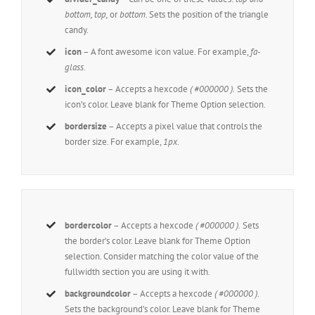
bottom, top,
or
bottom
. Sets the position of the triangle
candy.
icon
– A font awesome icon value. For example,
fa-
glass
.
icon_color
– Accepts a hexcode
( #000000 ).
Sets the
icon’s color. Leave blank for Theme Option selection.
bordersize
– Accepts a pixel value that controls the
border size. For example,
1px
.
bordercolor
– Accepts a hexcode
( #000000 ).
Sets
the border’s color. Leave blank for Theme Option
selection. Consider matching the color value of the
fullwidth section you are using it with.
backgroundcolor
– Accepts a hexcode
( #000000 ).
Sets the background’s color. Leave blank for Theme